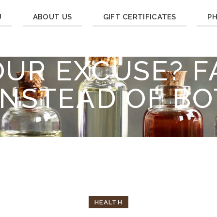
U
ABOUT US
GIFT CERTIFICATES
P
OUR EXCUSE? F
INSTEAD OF B
HEALTH